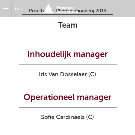
6
/
7
Proefbedrijf Pluimveehouderij 2019
Team
Inhoudelijk manager
Iris Van Dosselaer (C)
Operationeel manager
Sofie Cardinaels (C)