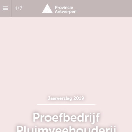
1
/
7
Jaarverslag 2019
Proefbedrijf
Pluimveehouderij